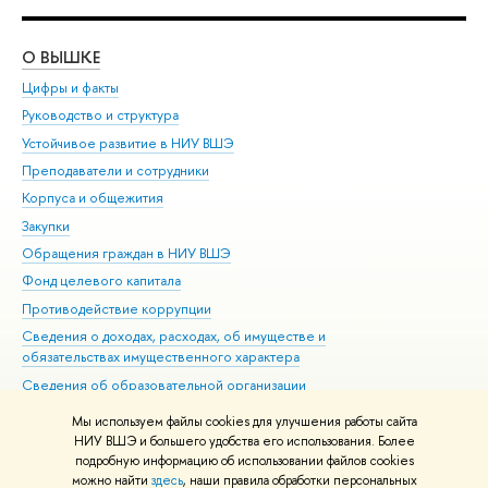
О ВЫШКЕ
ОБ
Цифры и факты
Ли
Руководство и структура
Дов
Устойчивое развитие в НИУ ВШЭ
Ол
Преподаватели и сотрудники
При
Корпуса и общежития
Вы
Закупки
При
Обращения граждан в НИУ ВШЭ
Ас
Фонд целевого капитала
До
Противодействие коррупции
Цен
Сведения о доходах, расходах, об имуществе и
Би
обязательствах имущественного характера
Об
Сведения об образовательной организации
Обр
Людям с ограниченными возможностями здоровья
Мы используем файлы cookies для улучшения работы сайта
Единая платежная страница
НИУ ВШЭ и большего удобства его использования. Более
подробную информацию об использовании файлов cookies
Работа в Вышке
можно найти
здесь
, наши правила обработки персональных