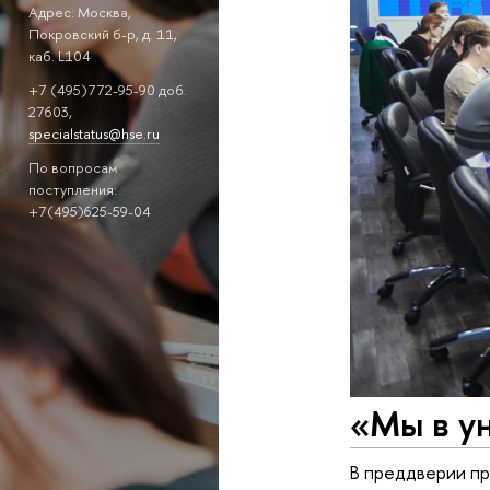
Адрес: Москва,
Покровский б-р, д. 11,
каб. L104
+7 (495)772-95-90 доб.
27603,
specialstatus@hse.ru
По вопросам
поступления:
+7(495)625-59-04
«Мы в у
В преддверии п