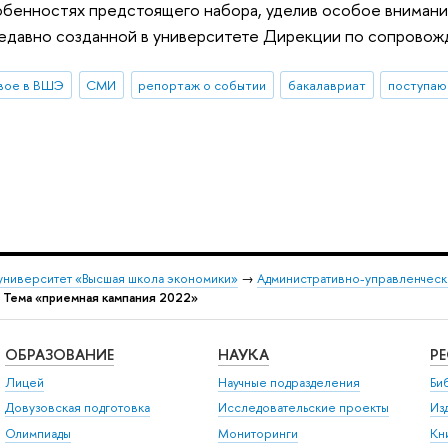
обенностях предстоящего набора, уделив особое внимани
недавно созданной в университете Дирекции по сопровож
вое в ВШЭ
СМИ
репортаж о событии
бакалавриат
поступа
университет «Высшая школа экономики»
→
Административно-управленческ
→
Тема «приемная кампания 2022»
ОБРАЗОВАНИЕ
НАУКА
Р
Лицей
Научные подразделения
Би
Довузовская подготовка
Исследовательские проекты
Из
Олимпиады
Мониторинги
Кн