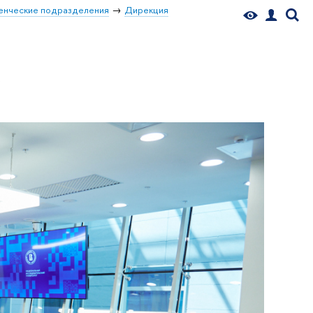
енческие подразделения
Дирекция
»