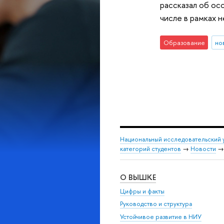
рассказал об ос
числе в рамках 
Образование
но
Национальный исследовательский 
категорий студентов
→
Новости
О ВЫШКЕ
Цифры и факты
Руководство и структура
Устойчивое развитие в НИУ