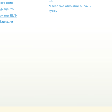
пография
Массовые открытые онлайн-
диацентр
курсы
рналы ВШЭ
бликации