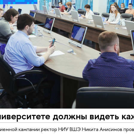
ниверситете должны видеть ка
риемной кампании ректор НИУ ВШЭ Никита Анисимов пров