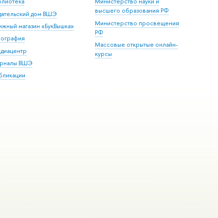
блиотека
Министерство науки и
высшего образования РФ
дательский дом ВШЭ
Министерство просвещения
ижный магазин «БукВышка»
РФ
пография
Массовые открытые онлайн-
диацентр
курсы
рналы ВШЭ
бликации