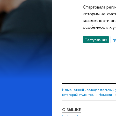
Стартовала реги
которым не хват
возможности опл
особенностях уч
Поступающим
п
Национальный исследовательский 
категорий студентов
→
Новости
О ВЫШКЕ