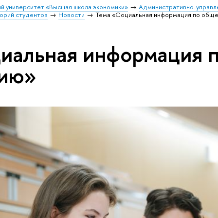
й университет «Высшая школа экономики»
Административно-управл
орий студентов
Новости
Тема «Социальная информация по общ
иальная информация 
нию»