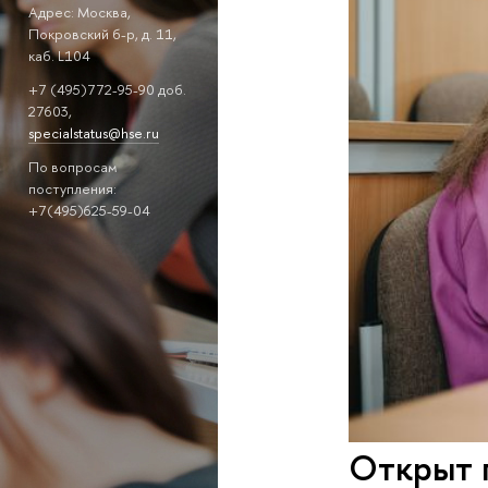
Адрес: Москва,
Покровский б-р, д. 11,
каб. L104
+7 (495)772-95-90 доб.
27603,
specialstatus@hse.ru
По вопросам
поступления:
+7(495)625-59-04
Открыт 