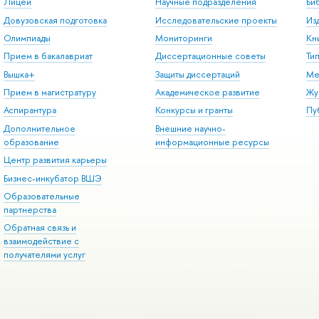
Лицей
Научные подразделения
Би
Довузовская подготовка
Исследовательские проекты
Из
Олимпиады
Мониторинги
Кн
Прием в бакалавриат
Диссертационные советы
Ти
Вышка+
Защиты диссертаций
Ме
Прием в магистратуру
Академическое развитие
Жу
Аспирантура
Конкурсы и гранты
Пу
Дополнительное
Внешние научно-
образование
информационные ресурсы
Центр развития карьеры
Бизнес-инкубатор ВШЭ
Образовательные
партнерства
Обратная связь и
взаимодействие с
получателями услуг