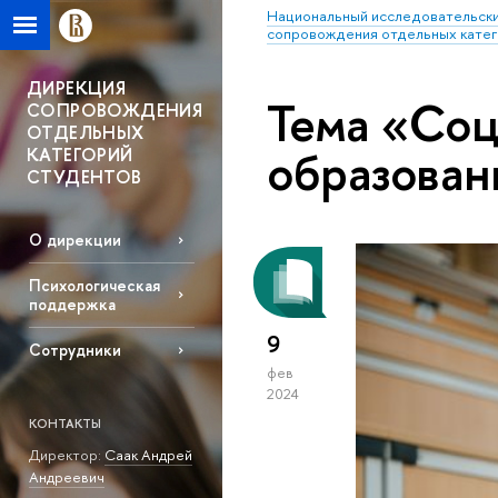
Национальный исследовательски
сопровождения отдельных катег
ДИРЕКЦИЯ
Тема «Соц
СОПРОВОЖДЕНИЯ
ОТДЕЛЬНЫХ
образова
КАТЕГОРИЙ
СТУДЕНТОВ
О дирекции
Психологическая
поддержка
9
Сотрудники
фев
2024
КОНТАКТЫ
Директор:
Саак Андрей
Андреевич