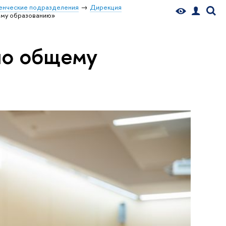
енческие подразделения
Дирекция
ему образованию»
по общему