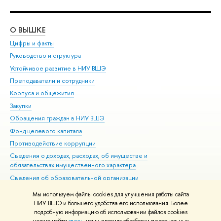
О ВЫШКЕ
ОБ
Цифры и факты
Ли
Руководство и структура
Дов
Устойчивое развитие в НИУ ВШЭ
Ол
Преподаватели и сотрудники
При
Корпуса и общежития
Вы
Закупки
При
Обращения граждан в НИУ ВШЭ
Ас
Фонд целевого капитала
До
Противодействие коррупции
Цен
Сведения о доходах, расходах, об имуществе и
Би
обязательствах имущественного характера
Об
Сведения об образовательной организации
Обр
Людям с ограниченными возможностями здоровья
Мы используем файлы cookies для улучшения работы сайта
Единая платежная страница
НИУ ВШЭ и большего удобства его использования. Более
подробную информацию об использовании файлов cookies
Работа в Вышке