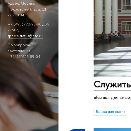
Адрес: Москва,
Покровский б-р, д. 11,
каб. L104
+7 (495)772-95-90 доб.
27603,
specialstatus@hse.ru
По вопросам
поступления:
+7(495)625-59-04
Служить
«Вышка для свои
Вышка для своих