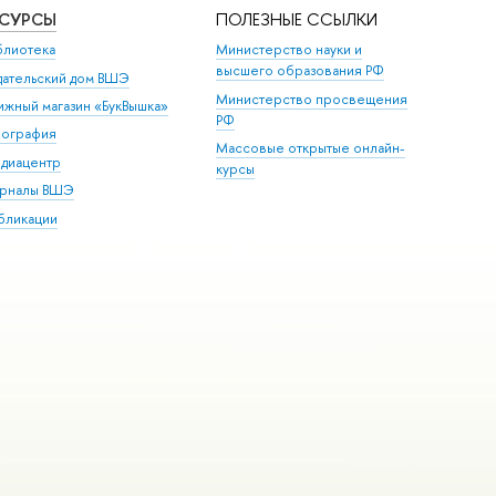
ЕСУРСЫ
ПОЛЕЗНЫЕ ССЫЛКИ
блиотека
Министерство науки и
высшего образования РФ
дательский дом ВШЭ
Министерство просвещения
ижный магазин «БукВышка»
РФ
пография
Массовые открытые онлайн-
диацентр
курсы
рналы ВШЭ
бликации