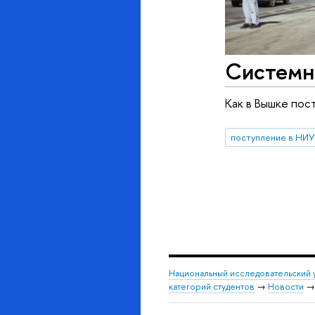
Системн
Как в Вышке пос
поступление в НИ
Национальный исследовательский 
категорий студентов
→
Новости