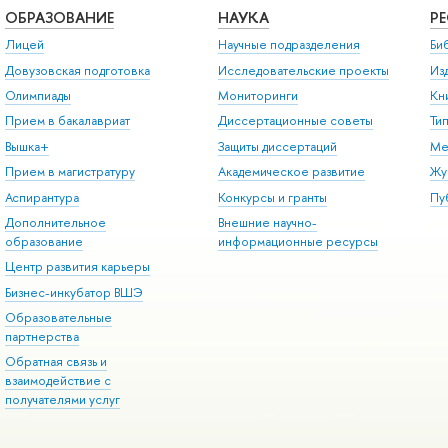
ОБРАЗОВАНИЕ
НАУКА
Р
Лицей
Научные подразделения
Би
Довузовская подготовка
Исследовательские проекты
Из
Олимпиады
Мониторинги
Кн
Прием в бакалавриат
Диссертационные советы
Ти
Вышка+
Защиты диссертаций
Ме
Прием в магистратуру
Академическое развитие
Жу
Аспирантура
Конкурсы и гранты
Пу
Дополнительное
Внешние научно-
образование
информационные ресурсы
Центр развития карьеры
Бизнес-инкубатор ВШЭ
Образовательные
партнерства
Обратная связь и
взаимодействие с
получателями услуг