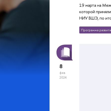
19 марта на Ме
которой приняли
НИУ ВШЭ, по ито
Программа развити
8
фев
2024