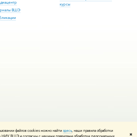
диацентр
курсы
рналы ВШЭ
бликации
ьзовании файлов cookies можно найти
здесь
, наши правила обработки
и
Карта сайта
Редактору
✖
том НИУ ВШЭ и согласны с нашими правилами обработки персональных