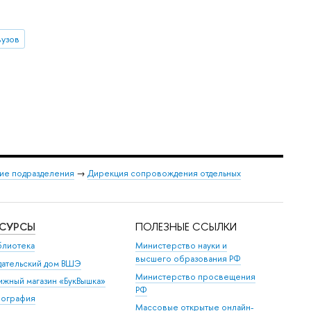
вузов
ие подразделения
→
Дирекция сопровождения отдельных
ЕСУРСЫ
ПОЛЕЗНЫЕ ССЫЛКИ
блиотека
Министерство науки и
высшего образования РФ
дательский дом ВШЭ
Министерство просвещения
ижный магазин «БукВышка»
РФ
пография
Массовые открытые онлайн-