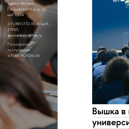
Адрес: Москва,
Покровский б-р, д. 11,
каб. L104
+7 (495)772-95-90 доб.
27603,
specialstatus@hse.ru
По вопросам
поступления:
+7(495)625-59-04
Вышка в 
универс