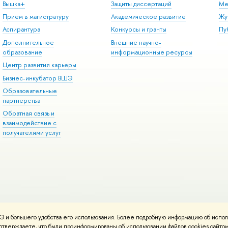
Вышка+
Защиты диссертаций
Ме
Прием в магистратуру
Академическое развитие
Жу
Аспирантура
Конкурсы и гранты
Пу
Дополнительное
Внешние научно-
образование
информационные ресурсы
Центр развития карьеры
Бизнес-инкубатор ВШЭ
Образовательные
партнерства
Обратная связь и
взаимодействие с
получателями услуг
 и большего удобства его использования. Более подробную информацию об испол
онтакты
Условия использования материалов
Политика конфиденциальност
подтверждаете, что были проинформированы об использовании файлов cookies сай
ботаны в
Школе дизайна НИУ ВШЭ