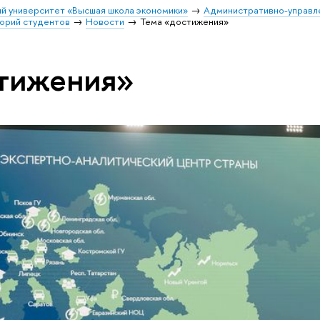
й университет «Высшая школа экономики»
Административно-управл
орий студентов
Новости
Тема «достижения»
стижения»