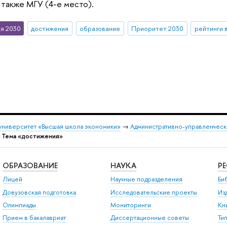
а также МГУ (4-е место).
я 2030
достижения
образование
Приоритет 2030
рейтинги 
университет «Высшая школа экономики»
→
Административно-управленческ
→
Тема «достижения»
ОБРАЗОВАНИЕ
НАУКА
Р
Лицей
Научные подразделения
Би
Довузовская подготовка
Исследовательские проекты
Из
Олимпиады
Мониторинги
Кн
Прием в бакалавриат
Диссертационные советы
Ти