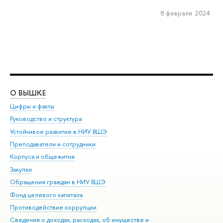
8 февраля 2024
О ВЫШКЕ
ОБ
Цифры и факты
Ли
Руководство и структура
Дов
Устойчивое развитие в НИУ ВШЭ
Ол
Преподаватели и сотрудники
При
Корпуса и общежития
Вы
Закупки
При
Обращения граждан в НИУ ВШЭ
Ас
Фонд целевого капитала
До
Противодействие коррупции
Цен
Сведения о доходах, расходах, об имуществе и
Би