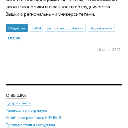
школы экономики и о важности сотрудничества
Вышки с региональными университетами.
Общество
СМИ
репортаж о событии
образование
ПМЭФ
16 июня 2023
О ВЫШКЕ
ОБ
Цифры и факты
Ли
Руководство и структура
Дов
Устойчивое развитие в НИУ ВШЭ
Ол
Преподаватели и сотрудники
При