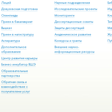
Лицей
Научные подразделения
Би
Довузовская подготовка
Исследовательские проекты
Из
Олимпиады
Мониторинги
Кн
Прием в бакалавриат
Диссертационные советы
Ти
Вышка+
Защиты диссертаций
Ме
Прием в магистратуру
Академическое развитие
Жу
Аспирантура
Конкурсы и гранты
Пу
Дополнительное
Внешние научно-
образование
информационные ресурсы
Центр развития карьеры
Бизнес-инкубатор ВШЭ
Образовательные
партнерства
Обратная связь и
взаимодействие с
получателями услуг