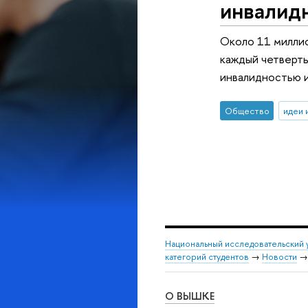
инвалид
Около 11 миллио
каждый четверты
инвалидностью 
Общество
идеи 
Национальный исследовательский 
категорий студентов
→
Новости
О ВЫШКЕ