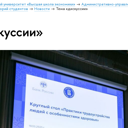
й университет «Высшая школа экономики»
Административно-управл
орий студентов
Новости
Тема «дискуссии»
куссии»