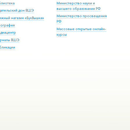
блиотека
Министерство науки и
высшего образования РФ
дательский дом ВШЭ
Министерство просвещения
ижный магазин «БукВышка»
РФ
пография
Массовые открытые онлайн-
диацентр
курсы
рналы ВШЭ
бликации