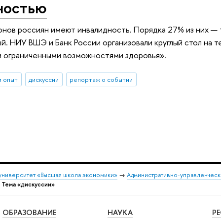
ностью
нов россиян имеют инвалидность. Порядка 27% из них — 
й. НИУ ВШЭ и Банк России организовали круглый стол на 
и ограниченными возможностями здоровья».
и опыт
дискуссии
репортаж о событии
университет «Высшая школа экономики»
→
Административно-управленческ
→
Тема «дискуссии»
ОБРАЗОВАНИЕ
НАУКА
Р