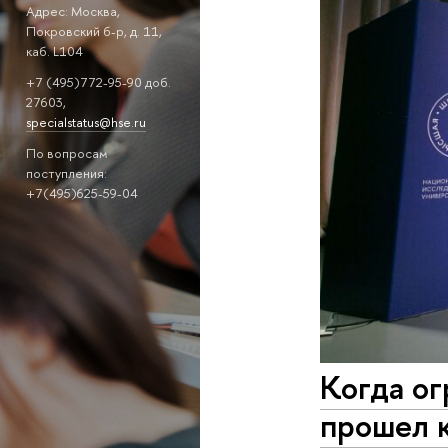
Адрес: Москва,
Покровский б-р, д. 11,
каб. L104
+7 (495)772-95-90 доб.
27603,
specialstatus@hse.ru
По вопросам
поступления:
+7(495)625-59-04
Когда ог
прошел к