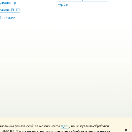
диацентр
курсы
рналы ВШЭ
бликации
ьзовании файлов cookies можно найти
здесь
, наши правила обработки
и
Карта сайта
Редактору
✖
том НИУ ВШЭ и согласны с нашими правилами обработки персональных