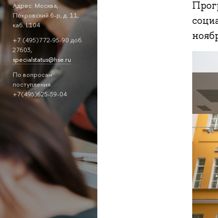
Прог
Адрес: Москва,
Покровский б-р, д. 11,
соци
каб. L104
ноябр
+7 (495)772-95-90 доб.
27603,
specialstatus@hse.ru
По вопросам
поступления:
+7(495)625-59-04