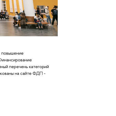
и повышение
 Финансирование
лный перечень категорий
икованы на сайте ФДП -