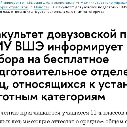
й университет «Высшая школа экономики»
Административно-управл
орий студентов
Новости
Факультет довузовской подготовки НИ
 лиц, относящихся к установленным льготным категориям
культет довузовской 
У ВШЭ информирует 
бора на бесплатное
дготовительное отдел
ц, относящихся к уст
готным категориям
учению приглашаются учащиеся 11-х классов
лых лет, имеющие аттестат о среднем общем 