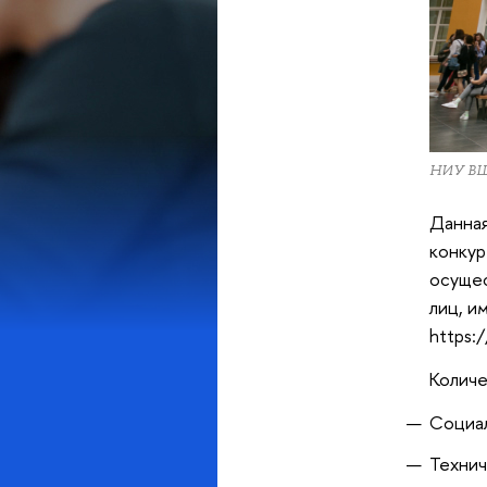
НИУ В
Данная
конкур
осущес
лиц, и
https:
Количе
Социал
Технич