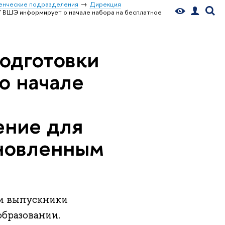
енческие подразделения
Дирекция
У ВШЭ информирует о начале набора на бесплатное
подготовки
о начале
ение для
ановленным
 и выпускники
образовании.