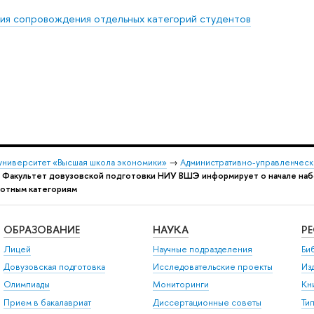
ия сопровождения отдельных категорий студентов
университет «Высшая школа экономики»
→
Административно-управленческ
→
Факультет довузовской подготовки НИУ ВШЭ информирует о начале наб
готным категориям
ОБРАЗОВАНИЕ
НАУКА
Р
Лицей
Научные подразделения
Би
Довузовская подготовка
Исследовательские проекты
Из
Олимпиады
Мониторинги
Кн
Прием в бакалавриат
Диссертационные советы
Ти