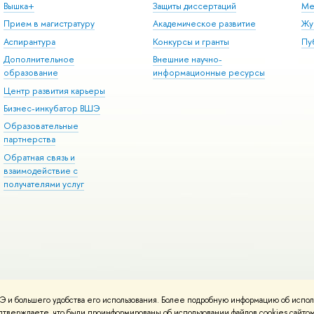
Вышка+
Защиты диссертаций
Ме
Прием в магистратуру
Академическое развитие
Жу
Аспирантура
Конкурсы и гранты
Пу
Дополнительное
Внешние научно-
образование
информационные ресурсы
Центр развития карьеры
Бизнес-инкубатор ВШЭ
Образовательные
партнерства
Обратная связь и
взаимодействие с
получателями услуг
 и большего удобства его использования. Более подробную информацию об испол
онтакты
Условия использования материалов
Политика конфиденциальност
подтверждаете, что были проинформированы об использовании файлов cookies сай
ботаны в
Школе дизайна НИУ ВШЭ