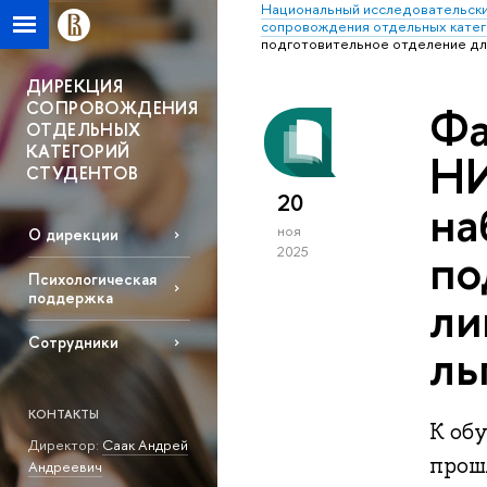
Национальный исследовательски
сопровождения отдельных катег
подготовительное отделение для
ДИРЕКЦИЯ
СОПРОВОЖДЕНИЯ
Фа
ОТДЕЛЬНЫХ
КАТЕГОРИЙ
НИ
СТУДЕНТОВ
20
на
ноя
О дирекции
по
2025
Психологическая
ли
поддержка
Сотрудники
ль
КОНТАКТЫ
К об
Директор:
Саак Андрей
прош
Андреевич