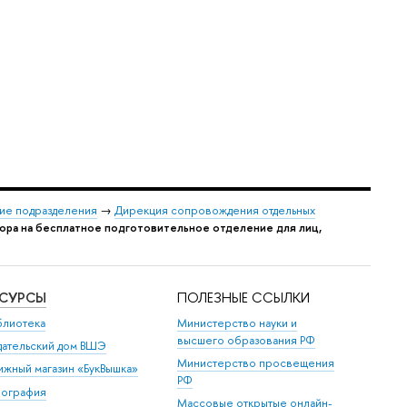
ие подразделения
→
Дирекция сопровождения отдельных
ора на бесплатное подготовительное отделение для лиц,
ЕСУРСЫ
ПОЛЕЗНЫЕ ССЫЛКИ
блиотека
Министерство науки и
высшего образования РФ
дательский дом ВШЭ
Министерство просвещения
ижный магазин «БукВышка»
РФ
пография
Массовые открытые онлайн-