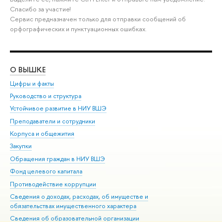
Спасибо за участие!
Сервис предназначен только для отправки сообщений об
орфографических и пунктуационных ошибках.
О ВЫШКЕ
ОБ
Цифры и факты
Ли
Руководство и структура
Дов
Устойчивое развитие в НИУ ВШЭ
Ол
Преподаватели и сотрудники
При
Корпуса и общежития
Вы
Закупки
При
Обращения граждан в НИУ ВШЭ
Ас
Фонд целевого капитала
До
Противодействие коррупции
Цен
Сведения о доходах, расходах, об имуществе и
Би
обязательствах имущественного характера
Об
Сведения об образовательной организации
Обр